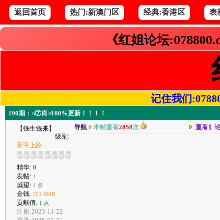
返回首页
热门:新澳门区
经典:香港区
表
《红姐论坛:078800
记住我们:078800.
190期：≮⑦肖≯100%更新！！！！
导航
本帖查看
2858
次
查看〖
【钱生钱来】
级别:
新手上路
精华:
0
发帖:
1
威望:
1 点
金钱:
391 RMB
贡献值:
1 点
注册:2023-11-22