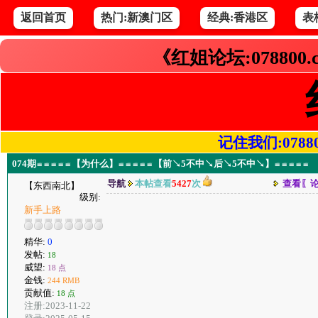
返回首页
热门:新澳门区
经典:香港区
表
《红姐论坛:078800
记住我们:078800.
074期≌≌≌≌≌【为什么】≌≌≌≌≌【前↘5不中↘后↘5不中↘】≌≌≌≌≌
导航
本帖查看
5427
次
查看〖
【东西南北】
级别:
新手上路
精华:
0
发帖:
18
威望:
18 点
金钱:
244 RMB
贡献值:
18 点
注册:2023-11-22