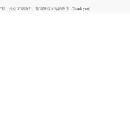
、是给了我动力、是我继续发贴的理由...Thank you!