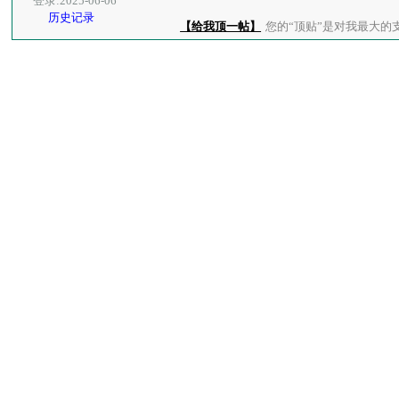
登录:2025-06-06
历史记录
【给我顶一帖】
您的“顶贴”是对我最大的支持