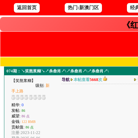
返回首页
热门:新澳门区
经
《红
074期：↘笑熬浆糊↘↗杀叁肖↗\↗杀叁肖↗\↗杀叁肖↗\
导航
本帖查看
5668
次
【笑熬浆糊】
级别:
新
手上路
精华:
0
发帖:
86
威望:
86 点
金钱:
122 RMB
贡献值:
86 点
注册:2023-11-22