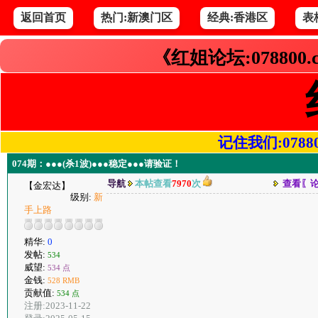
返回首页
热门:新澳门区
经典:香港区
表
《红姐论坛:078800
记住我们:078800.
074期：●●●(杀1波)●●●稳定●●●请验证！
导航
本帖查看
7970
次
查看〖
【金宏达】
级别:
新
手上路
精华:
0
发帖:
534
威望:
534 点
金钱:
528 RMB
贡献值:
534 点
注册:2023-11-22