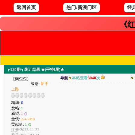
返回首页
热门:新澳门区
经
《红
┏189期┓统计结果 ★(平特Ⅰ尾)★
导航
本帖查看
3048
次
【爽歪歪】
级别:
新手
上路
精华:
0
发帖:
1
威望:
1 点
金钱:
274 RMB
贡献值:
1 点
注册:2023-11-22