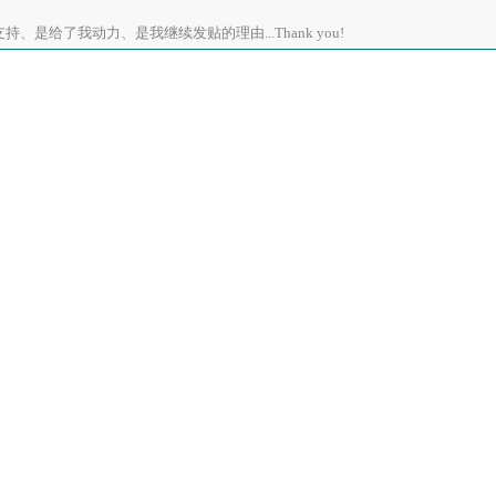
、是给了我动力、是我继续发贴的理由...Thank you!