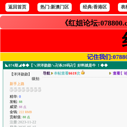
返回首页
热门:新澳门区
经典:香港区
表
《红姐论坛:078800
记住我们:078800.
◣074期◢◆◆【↘洋洋勋勋↘卍杀20码卍】好料就是牛 ！◆◆
导航
本帖查看
6619
次
查看〖
【洋洋勋勋】
级别:
新手上路
精华:
0
发帖:
88
威望:
88 点
金钱:
222 RMB
贡献值:
88 点
注册:2023-11-22