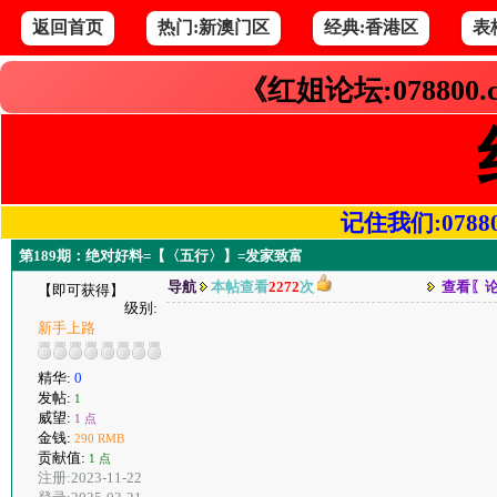
返回首页
热门:新澳门区
经典:香港区
表
《红姐论坛:078800
记住我们:078800.
第189期：绝对好料=【〈五行〉】=发家致富
导航
本帖查看
2272
次
查看〖
【即可获得】
级别:
新手上路
精华:
0
发帖:
1
威望:
1 点
金钱:
290 RMB
贡献值:
1 点
注册:2023-11-22