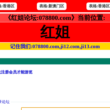
典:香港区
表格:新澳门区
表格:香港区
《红姐论坛:078800.com》当前位置:
红姐
记住我们:078800.com,ji12.com,ji13.com
先注册会员才能游览
录论坛