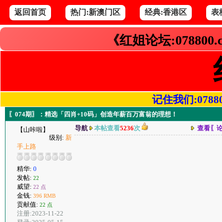
返回首页
热门:新澳门区
经典:香港区
表
《红姐论坛:078800
记住我们:078800.
〖074期〗：精选「四肖+10码」创造年薪百万富翁的理想！
导航
本帖查看
5236
次
查看〖
【山咔啦】
级别:
新
手上路
精华:
0
发帖:
22
威望:
22 点
金钱:
396 RMB
贡献值:
22 点
注册:2023-11-22