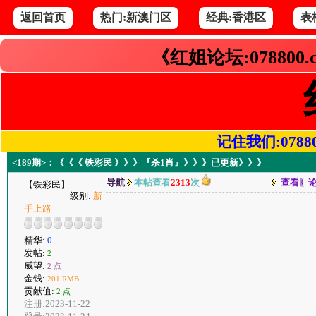
返回首页
热门:新澳门区
经典:香港区
表
《红姐论坛:078800
记住我们:078800.
<189期>：《《《 铁彩民 》》》『杀1肖』》》》已更新》》》
导航
本帖查看
2313
次
查看〖
【铁彩民】
级别:
新
手上路
精华:
0
发帖:
2
威望:
2 点
金钱:
201 RMB
贡献值:
2 点
注册:2023-11-22