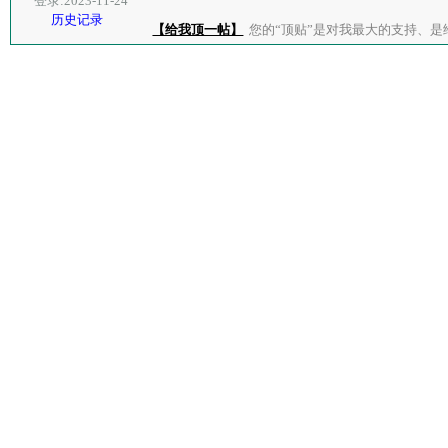
登录:2023-11-24
历史记录
【给我顶一帖】
您的“顶贴”是对我最大的支持、是给了我