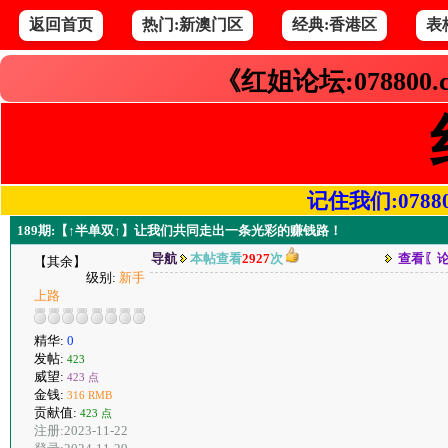
返回首页
热门:新澳门区
经典:香港区
表
《红姐论坛:078800
记住我们:078800.
189期:【↑半单双↑】让我们共同走出一条光彩的赚钱路！
导航
本帖查看
2927
次
查看〖
【其余】
级别:
新手
上路
精华:
0
发帖:
423
威望:
423 点
金钱:
316 RMB
贡献值:
423 点
注册:2023-11-22