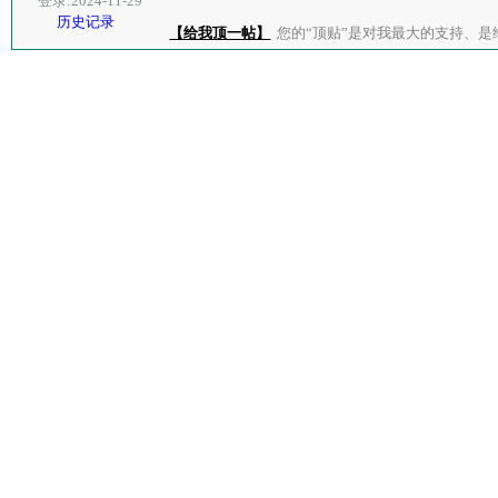
登录:2024-11-29
历史记录
【给我顶一帖】
您的“顶贴”是对我最大的支持、是给了我