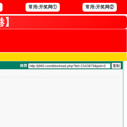
常用:开奖网①
常用:开奖网②
港】
推荐