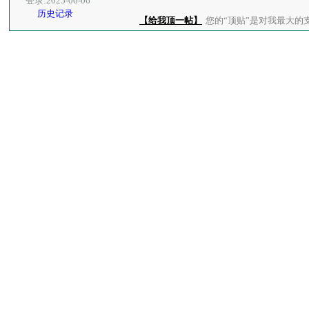
登录:2025-06-06
历史记录
【给我顶一帖】
您的“顶贴”是对我最大的支持