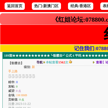
返回首页
热门:新澳门区
经典:香港区
表
《红姐论坛:078800
记住我们:078800.
189期★★★★★★★★★★★★┗骷髅吉┛公式 4 平码 ★★★★★★★
导航
本帖查看
1562
次
查看〖
【骷髅吉】
级别:
新
手上路
精华:
0
发帖:
0
威望:
0 点
金钱:
198 RMB
贡献值:
0 点
注册:2023-11-22