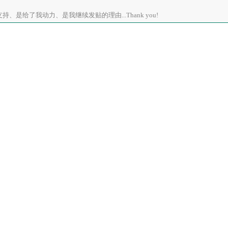
、是给了我动力、是我继续发贴的理由...Thank you!