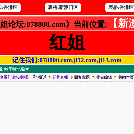
典:香港区
表格:新澳门区
表格:香港区
【新
姐论坛:078800.com》当前位置:
红姐
记住我们:078800.com,ji12.com,ji13.com
尾)★(平特一尾)★
查看〖论坛规则〗
投诉
开奖直播
回复主题
作者编辑
关闭本页