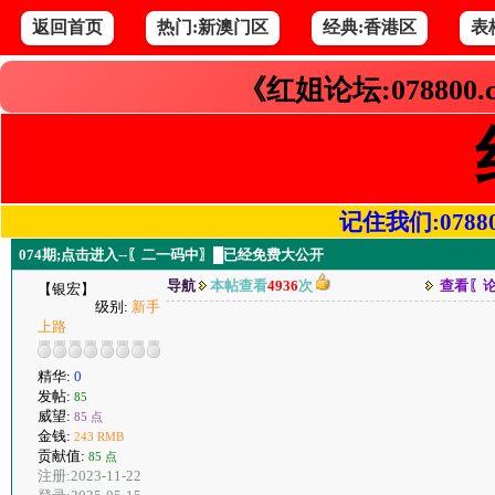
返回首页
热门:新澳门区
经典:香港区
表
《红姐论坛:078800
记住我们:078800.
074期;点击进入--〖二一码中〗█已经免费大公开
导航
本帖查看
4936
次
查看〖
【银宏】
级别:
新手
上路
精华:
0
发帖:
85
威望:
85 点
金钱:
243 RMB
贡献值:
85 点
注册:2023-11-22