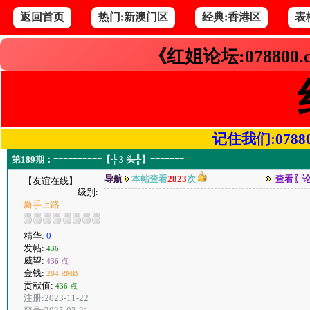
返回首页
热门:新澳门区
经典:香港区
表
《红姐论坛:078800
记住我们:078800.
第189期：==========【╬ 3 头╬】=======
导航
本帖查看
2823
次
查看〖
【友谊在线】
级别:
新手上路
精华:
0
发帖:
436
威望:
436 点
金钱:
284 RMB
贡献值:
436 点
注册:2023-11-22