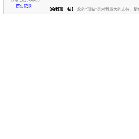
登录:2025-06-06
历史记录
【给我顶一帖】
您的“顶贴”是对我最大的支持、是给了我