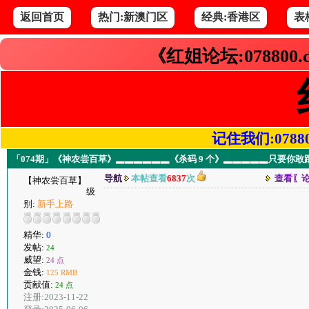
返回首页
热门:新澳门区
经典:香港区
表
《红姐论坛:078800
记住我们:078800.
「074期」《神农尝百草》▂▂▂▂▂▂《杀码 9 个》▂▂▂▂▂只要你敢
导航
本帖查看
6837
次
查看〖
【神农尝百草】
级
别:
新手上路
精华:
0
发帖:
24
威望:
24 点
金钱:
125 RMB
贡献值:
24 点
注册:2023-11-22