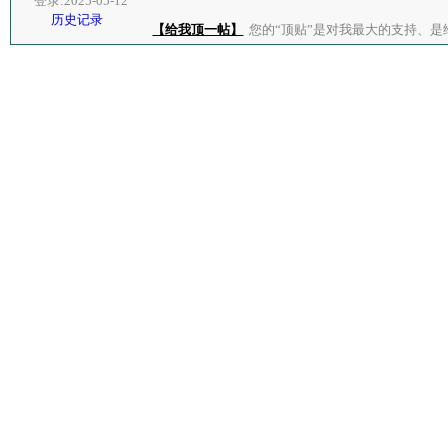
登录:2025-05-12
历史记录
【给我顶一帖】
您的“顶贴”是对我最大的支持、是给了我