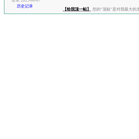
登录:2025-06-07
历史记录
【给我顶一帖】
您的“顶贴”是对我最大的支持