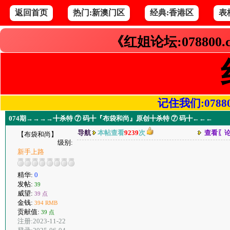
返回首页
热门:新澳门区
经典:香港区
表
《红姐论坛:078800
记住我们:078800.
074期→→→→╋杀特 ⑦ 码╋『布袋和尚』原创╋杀特 ⑦ 码╋←←←
导航
本帖查看
9239
次
查看〖
【布袋和尚】
级别:
新手上路
精华:
0
发帖:
39
威望:
39 点
金钱:
394 RMB
贡献值:
39 点
注册:2023-11-22