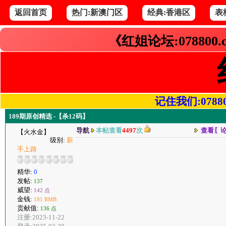
返回首页
热门:新澳门区
经典:香港区
表
《红姐论坛:078800
记住我们:078800.
189期原创精选 -【杀12码】
导航
本帖查看
4497
次
查看〖
【火水金】
级别:
新
手上路
精华:
0
发帖:
137
威望:
142 点
金钱:
181 RMB
贡献值:
136 点
注册:2023-11-22