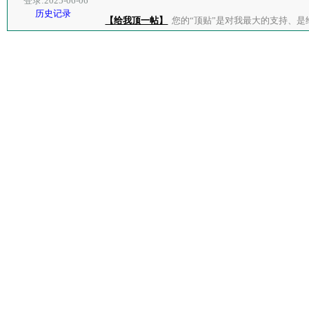
登录:2025-06-06
历史记录
【给我顶一帖】
您的“顶贴”是对我最大的支持、是给了我