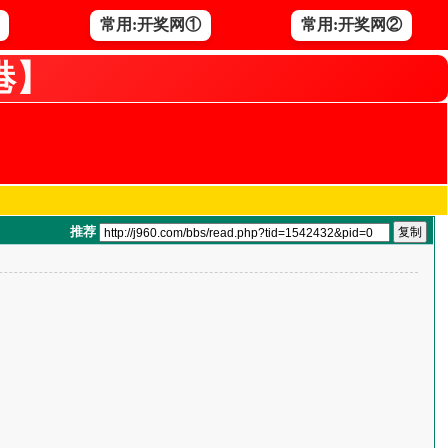
常用:开奖网①
常用:开奖网②
港】
推荐