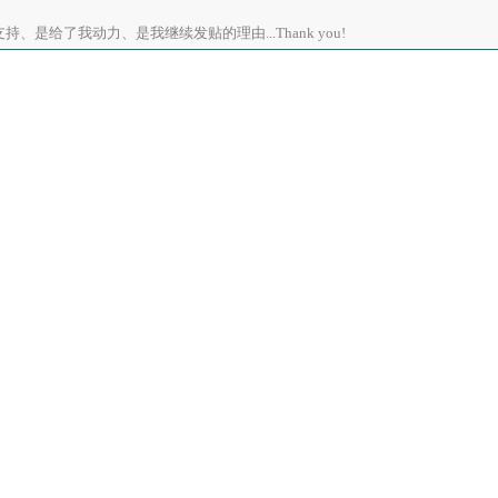
、是给了我动力、是我继续发贴的理由...Thank you!