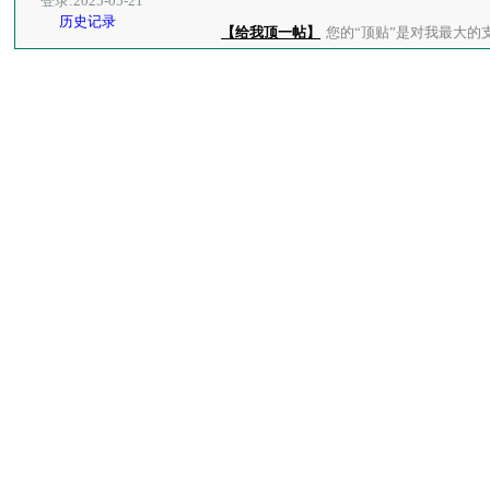
登录:2025-05-21
历史记录
【给我顶一帖】
您的“顶贴”是对我最大的支持