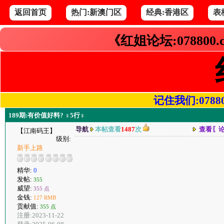
返回首页
热门:新澳门区
经典:香港区
表
《红姐论坛:078800
记住我们:078800.
189期:有价值好料? ♀5行♀
导航
本帖查看
1487
次
查看〖
【江南码王】
级别:
新手上路
精华:
0
发帖:
355
威望:
355 点
金钱:
127 RMB
贡献值:
355 点
注册:2023-11-22