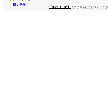
登录:2025-06-08
历史记录
【给我顶一帖】
您的“顶贴”是对我最大的支持