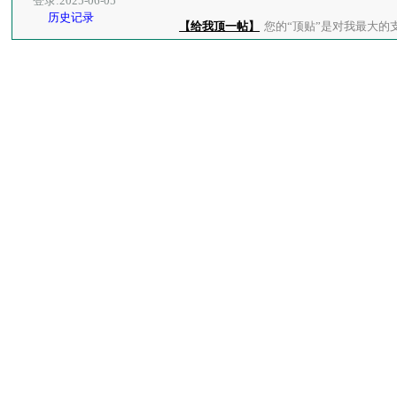
登录:2025-06-05
历史记录
【给我顶一帖】
您的“顶贴”是对我最大的支持