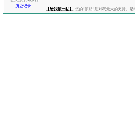
登录:2025-05-19
历史记录
【给我顶一帖】
您的“顶贴”是对我最大的支持、是给了我