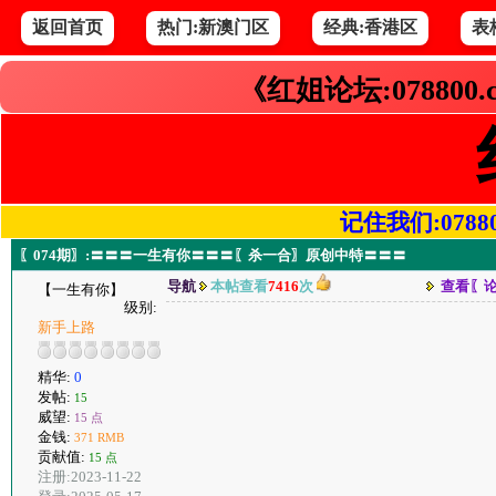
返回首页
热门:新澳门区
经典:香港区
表
《红姐论坛:078800
记住我们:078800.
〖074期〗:〓〓〓一生有你〓〓〓〖杀一合〗原创中特〓〓〓
导航
本帖查看
7416
次
查看〖
【一生有你】
级别:
新手上路
精华:
0
发帖:
15
威望:
15 点
金钱:
371 RMB
贡献值:
15 点
注册:2023-11-22