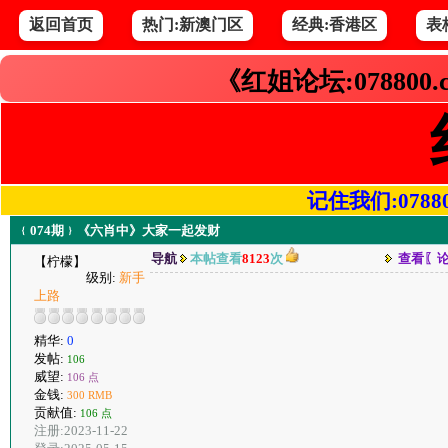
返回首页
热门:新澳门区
经典:香港区
表
《红姐论坛:078800
记住我们:078800.
﹛074期﹜《六肖中》大家一起发财
导航
本帖查看
8123
次
查看〖
【柠檬】
级别:
新手
上路
精华:
0
发帖:
106
威望:
106 点
金钱:
300 RMB
贡献值:
106 点
注册:2023-11-22