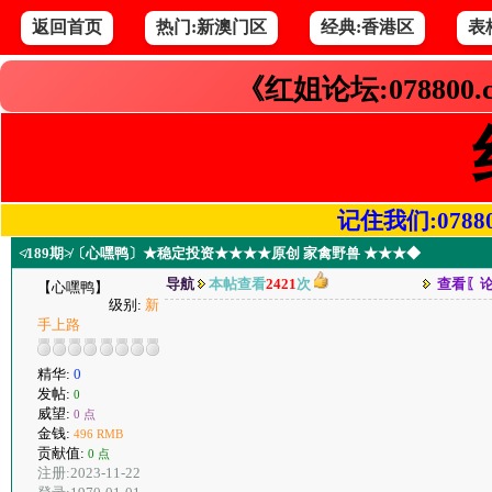
返回首页
热门:新澳门区
经典:香港区
表
《红姐论坛:078800
记住我们:078800.
≮189期≯〔心嘿鸭〕★稳定投资★★★★原创 家禽野兽 ★★★◆
导航
本帖查看
2421
次
查看〖
【心嘿鸭】
级别:
新
手上路
精华:
0
发帖:
0
威望:
0 点
金钱:
496 RMB
贡献值:
0 点
注册:2023-11-22