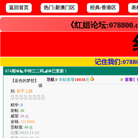
返回首页
热门:新澳门区
经典:香港区
表
《红姐论坛:078800
记住我们:078800.
074期〓◣中特三二码◢〓已更新！
导航
本帖查看
10038
次
查看〖
【蓝色的梦想】
级
别:
新手上路
精华:
0
发帖:
88
威望:
88 点
金钱:
453 RMB
贡献值:
88 点
注册:2023-11-22