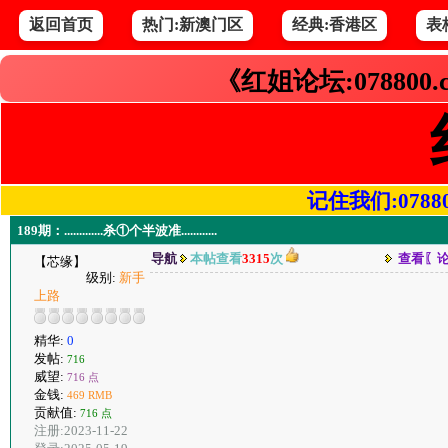
返回首页
热门:新澳门区
经典:香港区
表
《红姐论坛:078800
记住我们:078800.
189期：.............杀①个半波准............
导航
本帖查看
3315
次
查看〖
【芯缘】
级别:
新手
上路
精华:
0
发帖:
716
威望:
716 点
金钱:
469 RMB
贡献值:
716 点
注册:2023-11-22