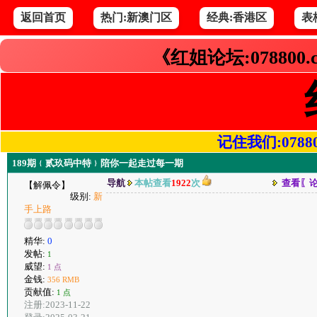
返回首页
热门:新澳门区
经典:香港区
表
《红姐论坛:078800
记住我们:078800.
189期﹛贰玖码中特﹜陪你一起走过每一期
导航
本帖查看
1922
次
查看〖
【解佩令】
级别:
新
手上路
精华:
0
发帖:
1
威望:
1 点
金钱:
356 RMB
贡献值:
1 点
注册:2023-11-22