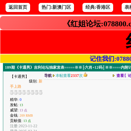
返回首页
热门:新澳门区
经典:香港区
表
《红姐论坛:078800
记住我们:078800.
189期《卡通男》吉利论坛独家发表=====※※╟六肖+12码╢※※====内附
导航
本帖查看
2337
次
查看〖
【卡通男】
级别:
新
手上路
精华:
0
发帖:
13
威望:
13 点
金钱:
209 RMB
贡献值:
13 点
注册:2023-11-22