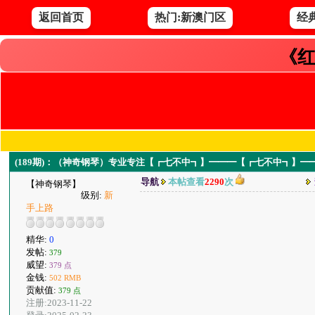
返回首页
热门:新澳门区
经
《红
(189期)：（神奇钢琴）专业专注【┏七不中┓】━━━【┏七不中┓】━
导航
本帖查看
2290
次
【神奇钢琴】
级别:
新
手上路
精华:
0
发帖:
379
威望:
379 点
金钱:
502 RMB
贡献值:
379 点
注册:2023-11-22