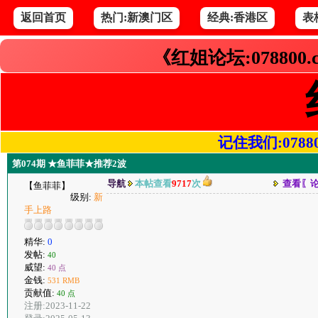
返回首页
热门:新澳门区
经典:香港区
表
《红姐论坛:078800
记住我们:078800.
第074期 ★鱼菲菲★推荐2波
导航
本帖查看
9717
次
查看〖
【鱼菲菲】
级别:
新
手上路
精华:
0
发帖:
40
威望:
40 点
金钱:
531 RMB
贡献值:
40 点
注册:2023-11-22