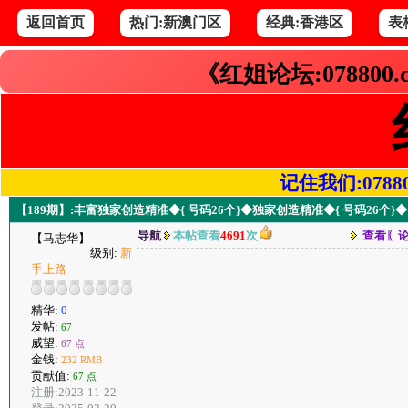
返回首页
热门:新澳门区
经典:香港区
表
《红姐论坛:078800
记住我们:078800.
【189期】:丰富独家创造精准◆{ 号码26个}◆独家创造精准◆{ 号码26个}
导航
本帖查看
4691
次
查看〖
【马志华】
级别:
新
手上路
精华:
0
发帖:
67
威望:
67 点
金钱:
232 RMB
贡献值:
67 点
注册:2023-11-22