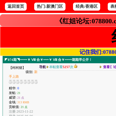
返回首页
热门:新澳门区
经典:香港区
表
《红姐论坛:078800
记住我们:078800.
◤074期◥≈≈≈≈￥ Ⅷ 合￥≈≈≈￥ Ⅷ 合￥≈≈≈≈期期早公开！
导航
本帖查看
5257
次
查看〖
【柯柯猪】
级别:
新
手上路
精华:
0
发帖:
21
威望:
21 点
金钱:
313 RMB
贡献值:
21 点
注册:2023-11-22