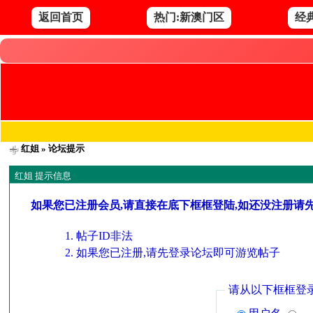
返回首页
热门:新澳门区
经
红姐
» 论坛提示
红姐 提示信息
如果您已注册会员,请直接在底下框框登陆,如还没注册请
帖子ID非法
如果您已注册,请先登录论坛即可游览帖子
请从以下框框登