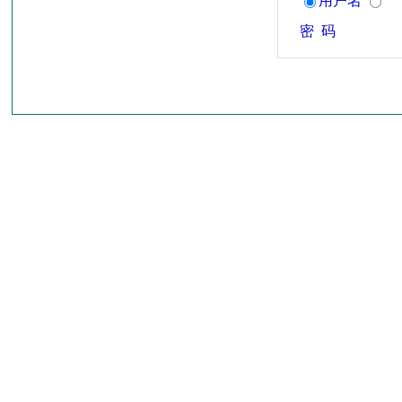
用户名
密 码