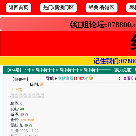
返回首页
热门:新澳门区
经典:香港区
表
《红姐论坛:078800
记住我们:078800.
【074期】：╋18码中特╋╋18码中特╋╋18码中特╋━━━｛实力见证
导航
本帖查看
11487
次
查看〖
【曾先生】
级别:
新
手上路
精华:
0
发帖:
40
威望:
40 点
金钱:
320 RMB
贡献值:
40 点
注册:2023-11-22