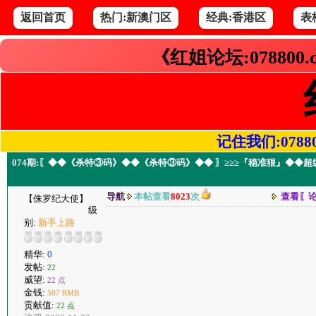
返回首页
热门:新澳门区
经典:香港区
表
《红姐论坛:078800
记住我们:078800.
074期:〖◆◆《杀特③码》◆◆《杀特③码》◆◆ 〗≥≥≥『稳准狠』◆◆
导航
本帖查看
8023
次
查看〖
【侏罗纪大使】
级
别:
新手上路
精华:
0
发帖:
22
威望:
22 点
金钱:
507 RMB
贡献值:
22 点