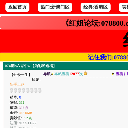
返回首页
热门:新澳门区
经典:香港区
表
《红姐论坛:078800
记住我们:078800.
074期≮六肖中≯ 【为彩民造福】
导航
本帖查看
12077
次
查看〖
【钟爱一生】
级别:
新手上路
精华:
0
发帖:
392
威望:
392 点
金钱:
465 RMB
贡献值:
392 点
注册:2023-11-22