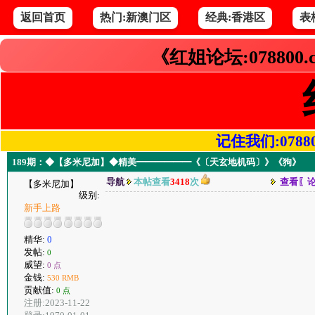
返回首页
热门:新澳门区
经典:香港区
表
《红姐论坛:078800
记住我们:078800.
189期：◆【多米尼加】◆精美━━━━━━《〔天玄地机码〕》《狗》
导航
本帖查看
3418
次
查看〖
【多米尼加】
级别:
新手上路
精华:
0
发帖:
0
威望:
0 点
金钱:
530 RMB
贡献值:
0 点
注册:2023-11-22