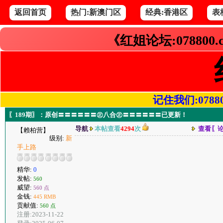
返回首页
热门:新澳门区
经典:香港区
表
《红姐论坛:078800
记住我们:078800.
〖189期〗：原创〓〓〓〓〓〓㊣八合㊣〓〓〓〓〓〓已更新！
导航
本帖查看
4294
次
查看〖
【赖柏营】
级别:
新
手上路
精华:
0
发帖:
560
威望:
560 点
金钱:
445 RMB
贡献值:
560 点
注册:2023-11-22