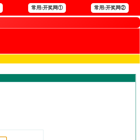
常用:开奖网①
常用:开奖网②