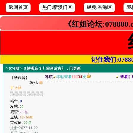
返回首页
热门:新澳门区
经典:香港区
表
《红姐论坛:078800
记住我们:078800.
↖074期↖＄铁观音＄〖前肖后肖〗，已更新
导航
本帖查看
11134
次
查看〖
【铁观音】
级别:
新
手上路
精华:
0
发帖:
20
威望:
20 点
金钱:
127 RMB
贡献值:
20 点
注册:2023-11-22