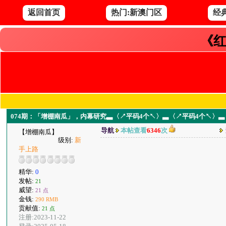
返回首页
热门:新澳门区
经
《红
074期：「增棚南瓜」，内幕研究▃〈↗平码4个↖〉▃〈↗平码4个↖〉▃
导航
本帖查看
6346
次
【增棚南瓜】
级别:
新
手上路
精华:
0
发帖:
21
威望:
21 点
金钱:
290 RMB
贡献值:
21 点
注册:2023-11-22