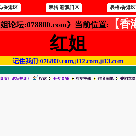
典:香港区
表格:新澳门区
表格:香港区
【香
姐论坛:078800.com》当前位置:
红姐
记住我们:078800.com,ji12.com,ji13.com
查看〖论坛规则〗
投诉
开奖直播
回复主题
作者编辑
关闭本页