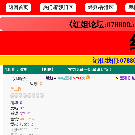
返回首页
热门:新澳门区
经典:香港区
表
《红姐论坛:078800
记住我们:078800.
189期：预测======【四尾】======实力见证一切.敬请期待！
导航
本帖查看
5293
次
查看〖
【小顺子】
级别:
新
手上路
精华:
0
发帖:
378
威望:
378 点
金钱:
489 RMB
贡献值:
378 点
注册:2023-11-22